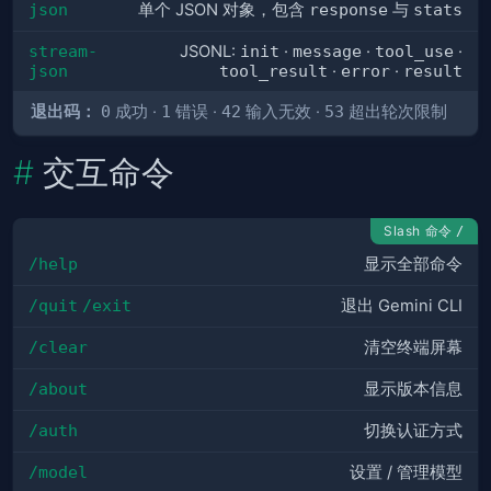
json
单个 JSON 对象，包含
response
与
stats
stream-
JSONL:
init
·
message
·
tool_use
·
json
tool_result
·
error
·
result
退出码：
0
成功 ·
1
错误 ·
42
输入无效 ·
53
超出轮次限制
交互命令
Slash 命令
/
/help
显示全部命令
/quit
/exit
退出 Gemini CLI
/clear
清空终端屏幕
/about
显示版本信息
/auth
切换认证方式
/model
设置 / 管理模型