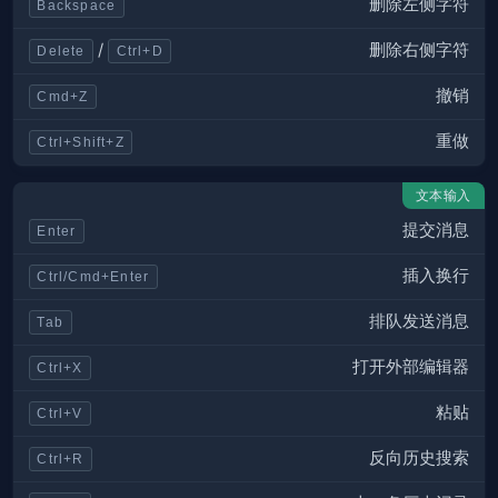
删除左侧字符
Backspace
删除右侧字符
/
Delete
Ctrl+D
撤销
Cmd+Z
重做
Ctrl+Shift+Z
文本输入
提交消息
Enter
插入换行
Ctrl/Cmd+Enter
排队发送消息
Tab
打开外部编辑器
Ctrl+X
粘贴
Ctrl+V
反向历史搜索
Ctrl+R