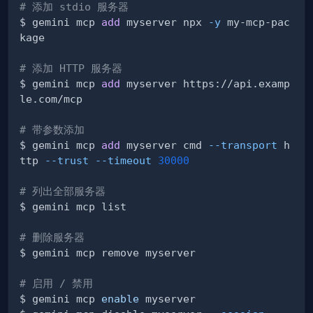
# 添加 stdio 服务器
$ gemini mcp 
add
 myserver npx 
-y
 my-mcp-pac
# 添加 HTTP 服务器
$ gemini mcp 
add
 myserver https://api.examp
# 带参数添加
$ gemini mcp 
add
 myserver cmd 
--transport
 h
ttp 
--trust
--timeout
30000
# 列出全部服务器
# 删除服务器
# 启用 / 禁用
$ gemini mcp 
enable