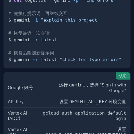
$ 
cat
 logs.txt 
|
 gemini 
-p
"find errors"
# 先执行提示词，再继续交互
$ gemini 
-i
"explain this project"
# 恢复最近一次会话
$ gemini 
-r
# 恢复后附加新提示词
$ gemini 
-r
 latest 
"check for type errors"
认证
运行
gemini
，选择 “Sign in with
Google 账号
Google”
API Key
设置
GEMINI_API_KEY
环境变量
Vertex AI
gcloud auth application-default
(ADC)
login
Vertex AI
设置