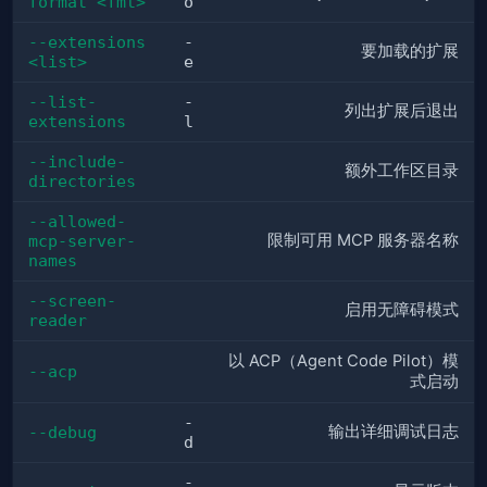
format <fmt>
o
--extensions 
-
要加载的扩展
<list>
e
--list-
-
列出扩展后退出
extensions
l
--include-
额外工作区目录
directories
--allowed-
限制可用 MCP 服务器名称
mcp-server-
names
--screen-
启用无障碍模式
reader
以 ACP（Agent Code Pilot）模
--acp
式启动
-
输出详细调试日志
--debug
d
-