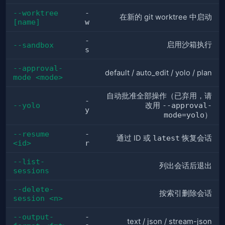
--worktree 
-
在新的 git worktree 中启动
[name]
w
-
启用沙箱执行
--sandbox
s
--approval-
default / auto_edit / yolo / plan
mode <mode>
自动批准全部操作（已弃用，请
-
--yolo
改用
--approval-
y
mode=yolo
）
--resume 
-
通过 ID 或
latest
恢复会话
<id>
r
--list-
列出会话后退出
sessions
--delete-
按索引删除会话
session <n>
--output-
-
text / json / stream-json