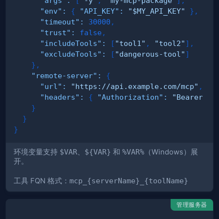
"args"
:
[
"-y"
,
"my-mcp-package"
]
,
"env"
:
{
"API_KEY"
:
"$MY_API_KEY"
}
,
"timeout"
:
30000
,
"trust"
:
false
,
"includeTools"
:
[
"tool1"
,
"tool2"
]
,
"excludeTools"
:
[
"dangerous-tool"
]
}
,
"remote-server"
:
{
"url"
:
"https://api.example.com/mcp"
,
"headers"
:
{
"Authorization"
:
"Bearer $T
}
}
}
环境变量支持
$VAR
、
${VAR}
和
%VAR%
（Windows）展
开。
工具 FQN 格式：
mcp_{serverName}_{toolName}
管理服务器