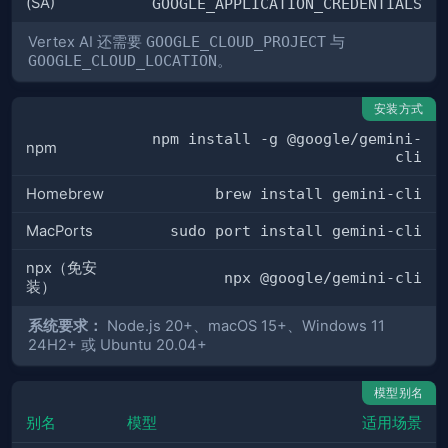
(SA)
GOOGLE_APPLICATION_CREDENTIALS
Vertex AI 还需要
GOOGLE_CLOUD_PROJECT
与
GOOGLE_CLOUD_LOCATION
。
安装方式
npm install -g @google/gemini-
npm
cli
Homebrew
brew install gemini-cli
MacPorts
sudo port install gemini-cli
npx（免安
npx @google/gemini-cli
装）
系统要求：
Node.js 20+、macOS 15+、Windows 11
24H2+ 或 Ubuntu 20.04+
模型别名
别名
模型
适用场景