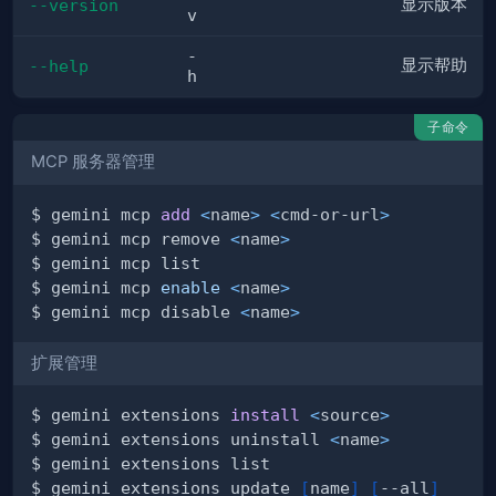
显示版本
--version
v
-
显示帮助
--help
h
子命令
MCP 服务器管理
$ gemini mcp 
add
<
name
>
<
cmd-or-url
>
$ gemini mcp remove 
<
name
>
$ gemini mcp 
enable
<
name
>
$ gemini mcp disable 
<
name
>
扩展管理
$ gemini extensions 
install
<
source
>
$ gemini extensions uninstall 
<
name
>
$ gemini extensions update 
[
name
]
[
--all
]