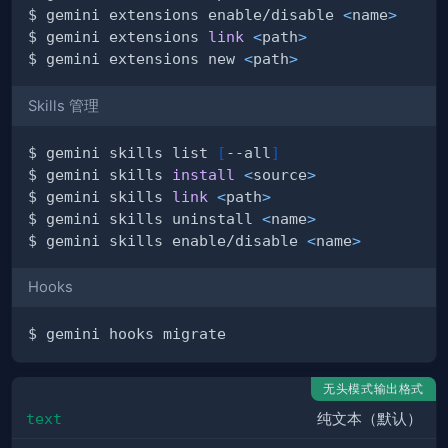
$ gemini extensions enable/disable 
<
name
>
$ gemini extensions 
link
<
path
>
$ gemini extensions new 
<
path
>
Skills 管理
$ gemini skills list 
[
--all
]
$ gemini skills 
install
<
source
>
$ gemini skills 
link
<
path
>
$ gemini skills uninstall 
<
name
>
$ gemini skills enable/disable 
<
name
>
Hooks
无头模式输出格式
text
纯文本（默认）