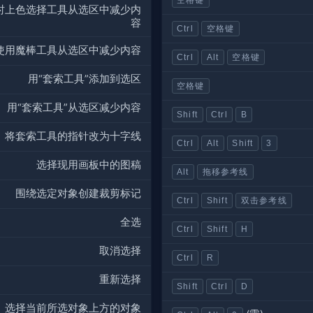
实时上色选择工具从选区中减少内
容
Ctrl
空格键
使用魔棒工具从选区中减少内容
Ctrl
Alt
空格键
用“套索工具”添加到选区
空格键
用“套索工具”从选区减少内容
Shift
Ctrl
B
将套索工具的指针改为十字线
Ctrl
Alt
Shift
3
选择现用画板中的图稿
Alt
拖移参考线
围绕选定对象创建裁剪标记
Ctrl
Shift
双击参考线
全选
Ctrl
Shift
H
取消选择
Ctrl
R
重新选择
Shift
Ctrl
D
选择当前所选对象上方的对象