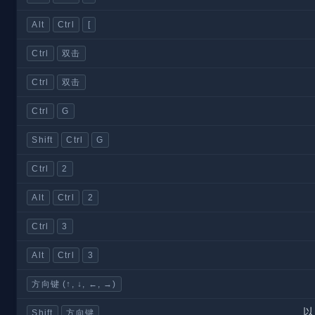
Alt
Ctrl
[
Ctrl
双击
Ctrl
双击
Ctrl
G
Shift
Ctrl
G
Ctrl
2
Alt
Ctrl
2
Ctrl
3
Alt
Ctrl
3
方向键 (↑, ↓, ←, →)
以
Shift
方向键