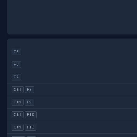
F5
F6
F7
Ctrl
F8
Ctrl
F9
Ctrl
F10
Ctrl
F11