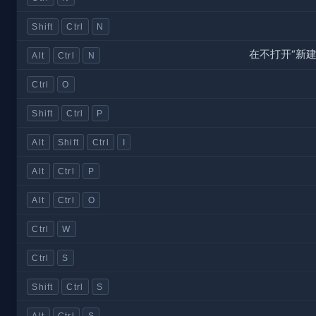
Shift
Ctrl
N
在不打开“新
Alt
Ctrl
N
Ctrl
O
Shift
Ctrl
P
Alt
Shift
Ctrl
I
Alt
Ctrl
P
Alt
Ctrl
O
Ctrl
W
Ctrl
S
Shift
Ctrl
S
Alt
Ctrl
S