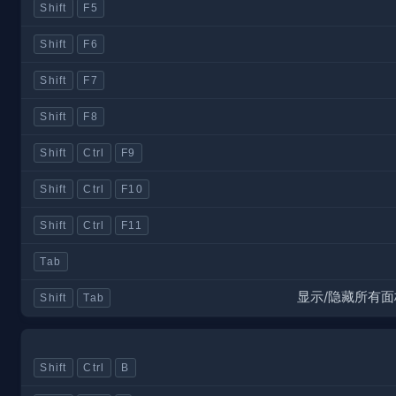
Shift
F5
Shift
F6
Shift
F7
Shift
F8
Shift
Ctrl
F9
Shift
Ctrl
F10
Shift
Ctrl
F11
Tab
显示/隐藏所有面
Shift
Tab
Shift
Ctrl
B