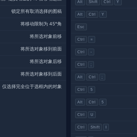
Alt
Shift
Ctrl
Y
锁定所有取消选择的图稿
Alt
Ctrl
Y
将移动限制为 45°角
Esc
将所选对象前移
Ctrl
=
将所选对象移到前面
Ctrl
-
将所选对象后移
Ctrl
;
将所选对象移到后面
Alt
Ctrl
;
仅选择完全位于选框内的对象
Ctrl
5
Alt
Ctrl
5
Ctrl
U
Ctrl
Shift
I