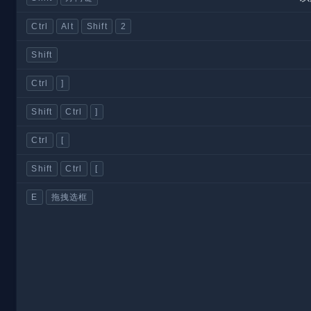
Ctrl
Alt
Shift
2
Shift
Ctrl
]
Shift
Ctrl
]
Ctrl
[
Shift
Ctrl
[
E
拖拽选框