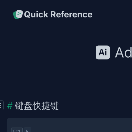
Quick Reference
Ad
键盘快捷键
Ctrl
N